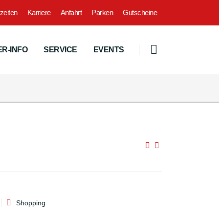
zeiten
Karriere
Anfahrt
Parken
Gutscheine
R-INFO
SERVICE
EVENTS
Shopping