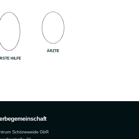
ÄRZTE
RSTE HILFE
erbegemeinschaft
ntrum Schöneweide GbR